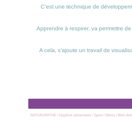
C'est une technique de développemen
Apprendre à respirer, va permettre de
A cela, s'ajoute un travail de visuali
NATUROPATHE
/
Hygiène alimentaire
/
Sport
/
Stress
/
Bien-êtr
NATUROPATHE
/ Vergèze / Gard / Nîmes / Sommières / Lunel 
Troubles du sommeil / Sport / Enfant / Ado / Sénior / Gestion 