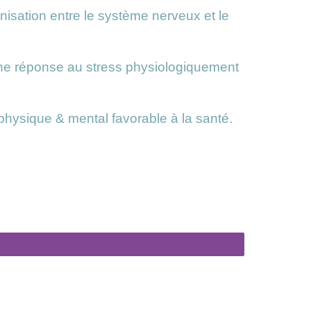
isation entre le système nerveux et le
 une réponse au stress physiologiquement
e physique & mental favorable à la santé.
ubles digestifs / Bien-être féminin / Ménopause / Douleurs /