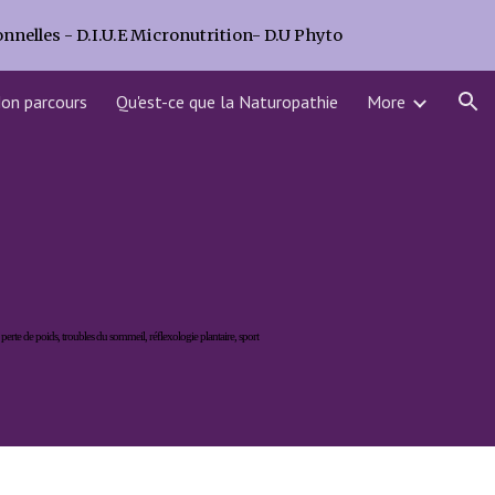
nnelles - D.I.U.E Micronutrition- D.U Phyto
ion
on parcours
Qu'est-ce que la Naturopathie
More
STRESS
 perte de poids, troubles du sommeil, réflexologie plantaire, sport