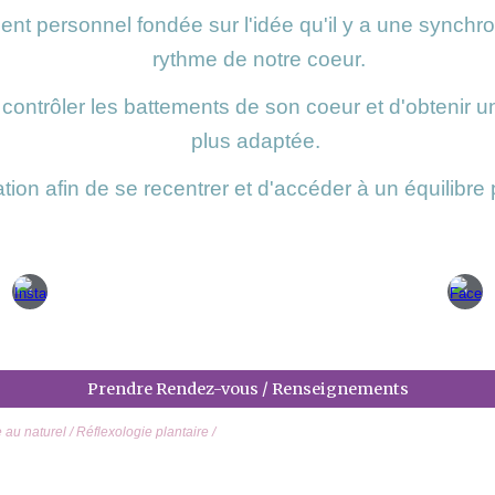
t personnel fondée sur l'idée qu'il y a une synchron
rythme de notre coeur.
 contrôler les battements de son coeur et d'obtenir
plus adaptée.
sation afin de se recentrer et d'accéder à un équilibr
Prendre Rendez-vous / Renseignements
e au naturel
/ Réflexologie plantaire /
/ Hygiène alimentaire / Gestion du Stress / Accompagnement perte de poids / Tro
du poids / Fatigue / Reflexologie plantaire / Chronique