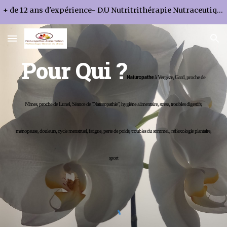
+ de 12 ans d'expérience- D.U Nutritrithérapie Nutraceutique & Diététique - D.U Pathologies Neurofonctionnelles - D.I.U.E Micronutrition- D.U Phyto
Skip to main content
Skip to navigation
Pour Qui ?
Naturopathe
à Vergèze, Gard, proche de
Nîmes, proche de Lunel, Séance de "Naturopathie", hygiène alimentaire, stress, troubles digestifs,
ménopause, douleurs, cycle menstruel, fatigue, perte de poids, troubles du sommeil, réflexologie plantaire,
sport