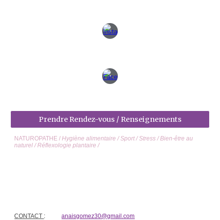
Prendre Rendez-vous / Renseignements
NATUROPATHE
/
Hygiène alimentaire
/
Sport
/
Stress
/
Bien-être au
naturel
/ Réflexologie plantaire /
NATUROPATHE
/ Vergèze / Gard / Nîmes / Sommières / Lunel /
Hygiène alimentaire / Gestion du Stress / Accompagnement perte de
poids / Troubles digestifs / Bien-être féminin / Ménopause / Douleurs
/ Troubles du sommeil / Sport / Enfant / Ado / Sénior / Gestion du
poids / Fatigue / Reflexologie plantaire / Chronique
CONTACT
:
anaisgomez30@gmail.com